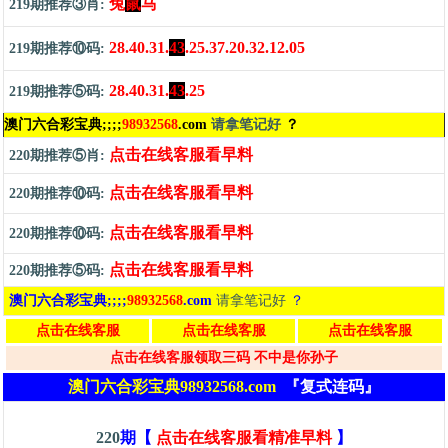
兔
鼠
马
219期推荐③肖:
28.40.31.
43
.25.37.20.32.12.05
219期推荐⑩码:
28.40.31.
43
.25
219期推荐⑤码:
澳门六合彩宝典;;;;
98932568
.com
请拿笔记好
？
点击在线客服看早料
220
期推荐⑤肖:
点击在线客服看早料
220
期推荐⑩码:
点击在线客服看早料
220
期推荐⑩码:
点击在线客服看早料
220
期推荐⑤码:
澳门六合彩宝典;;;;
98932568
.com
请拿笔记好
？
点击在线客服
点击在线客服
点击在线客服
点击在线客服
领取三码 不中是你孙子
澳门六合彩宝典98932568.com
『复式连码』
220
期【
点击在线客服看精准早料
】