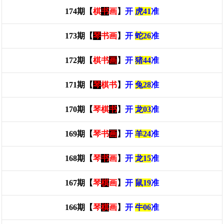
174期【
棋
书
画
】
开
虎41
准
173期【
琴
书画
】
开
蛇26
准
172期【
棋书
画
】
开
猪44
准
171期【
琴
棋书
】
开
兔28
准
170期【
琴棋
书
】
开
龙03
准
169期【
琴书
画
】
开
羊24
准
168期【
琴
书
画
】
开
龙15
准
167期【
琴
棋
画
】
开
鼠19
准
166期【
琴
棋
画
】
开
牛06
准