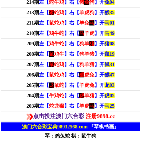
214期
左【
蛇牛鸡
】右【
猪
兔
狗
】开
兔04
213期
左【
猴
蛇鸡
】右【
羊虎狗
】开
猴35
211期
左【
鼠蛇鸡
】右【
羊兔
马
】开
马01
210期
左【
鸡牛蛇
】右【
马
羊虎
】开
马49
209期
左【
鸡牛蛇
】右【
狗羊
猪
】开
猪08
208期
左【
鼠
鸡牛
】右【
狗羊猪
】开
鼠19
207期
左【
鼠
蛇鸡
】右【
狗羊猪
】开
鼠31
206期
左【
鼠蛇鸡
】右【
猴
虎兔
】开
猴47
205期
左【
龙
鼠蛇
】右【
羊虎兔
】开
龙03
204期
左【
牛鸡蛇
】右【
虎
羊猪
】开
虎05
203期
左【
蛇龙猴
】右【
羊虎
马
】开
马25
点击投注澳门六合彩
注册9898.cc
澳门六合彩宝典98932568.com
『琴棋书画』
琴：鸡兔蛇 棋：鼠牛狗