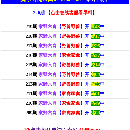
220期 【
点击在线客服看早料
】
219期
家野六肖
【
野兽野兽
】开
鼠
43
中
218期
家野六肖
【
野兽野兽
】开
虎17
中
217期
家野六肖
【
野兽野兽
】开
蛇26
中
216期
家野六肖
【
家禽家禽
】开
马37
中
215期
家野六肖
【
野兽野兽
】开
蛇14
中
214期
家野六肖
【
野兽野兽
】开
兔04
中
213期
家野六肖
【
野兽野兽
】开
猴35
中
211期
家野六肖
【
家禽家禽
】开
马
01
中
210期
家野六肖
【
家禽家禽
】开
马
49
中
209期
家野六肖
【
家禽家禽
】开
猪08
中