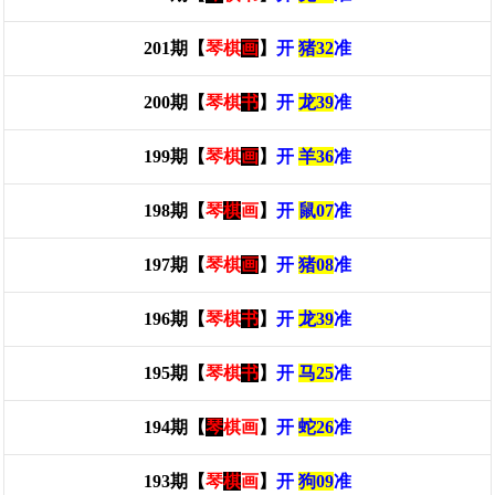
201期【
琴棋
画
】
开
猪32
准
200期【
琴棋
书
】
开
龙39
准
199期【
琴棋
画
】
开
羊36
准
198期【
琴
棋
画
】
开
鼠07
准
197期【
琴棋
画
】
开
猪08
准
196期【
琴棋
书
】
开
龙39
准
195期【
琴棋
书
】
开
马25
准
194期【
琴
棋画
】
开
蛇26
准
193期【
琴
棋
画
】
开
狗09
准