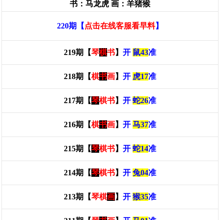
书：马龙虎 画：羊猪猴
220
期【
点击在线客服看早料
】
219期【
琴
棋
书
】
开
鼠43
准
218期【
棋
书
画
】
开
虎17
准
217期【
琴
棋书
】
开
蛇26
准
216期【
棋
书
画
】
开
马37
准
215期【
琴
棋书
】
开
蛇14
准
214期【
琴
棋书
】
开
兔04
准
213期【
琴棋
画
】
开
猴35
准