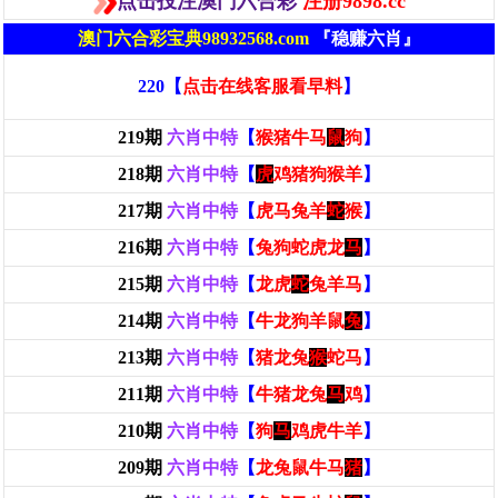
点击投注澳门六合彩
注册9898.cc
澳门六合彩宝典98932568.com
『稳赚六肖』
220
【
点击在线客服看早料
】
219期
六肖中特
【
猴猪牛马
鼠
狗
】
218期
六肖中特
【
虎
鸡猪狗猴羊
】
217期
六肖中特
【
虎马兔羊
蛇
猴
】
216期
六肖中特
【
兔狗蛇虎龙
马
】
215期
六肖中特
【
龙虎
蛇
兔羊马
】
214期
六肖中特
【
牛龙狗羊鼠
兔
】
213期
六肖中特
【
猪龙兔
猴
蛇马
】
211期
六肖中特
【
牛猪龙兔
马
鸡
】
210期
六肖中特
【
狗
马
鸡虎牛羊
】
209期
六肖中特
【
龙兔鼠牛马
猪
】