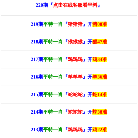
220期『
点击在线客服看早料
』
219期
平特一肖
『
猪猪猪
』开
猪08准
218期
平特一肖
『
猴猴猴
』开
猴47准
217期
平特一肖
『
鸡鸡鸡
』开
鸡34准
216期
平特一肖
『
羊羊羊
』开
羊36准
215期
平特一肖
『
蛇蛇蛇
』开
蛇14准
214期
平特一肖
『
蛇蛇蛇
』开
蛇38准
213期
平特一肖
『
鸡鸡鸡
』开
鸡22准