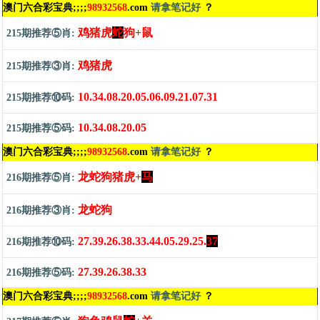
澳门六合彩宝典;;;;
98932568
.com
请拿笔记好
？
鸡猪虎
蛇
狗+鼠
215期推荐⑤肖:
鸡猪虎
215期推荐③肖:
10.34.08.20.05.06.09.21.07.31
215期推荐⑩码:
10.34.08.20.05
215期推荐⑤码:
澳门六合彩宝典;;;;
98932568
.com
请拿笔记好
？
龙蛇狗猪虎+
马
216期推荐⑤肖:
龙蛇狗
216期推荐③肖:
27.39.26.38.33.44.05.29.25.
37
216期推荐⑩码:
27.39.26.38.33
216期推荐⑤码:
澳门六合彩宝典;;;;
98932568
.com
请拿笔记好
？