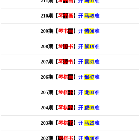
211期【
琴
书
画
】
开
马01
准
210期【
琴
书
画
】
开
马49
准
209期【
琴书
画
】
开
猪08
准
208期【
琴
棋
书
】
开
鼠19
准
207期【
琴
棋
书
】
开
鼠31
准
206期【
琴棋
画
】
开
猴47
准
205期【
琴棋
书
】
开
龙03
准
204期【
琴棋
书
】
开
虎05
准
203期【
琴棋
书
】
开
马25
准
202期【
琴
棋书
】
开
兔40
准