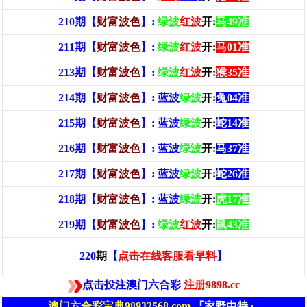
210期【
财富波色
】:
绿波
红波
开:
马49准
211期【
财富波色
】:
绿波
红波
开:
马01
准
213期【
财富波色
】:
绿波
红波
开:
猴35
准
214期【
财富波色
】:
蓝波
绿波
开:
兔04准
215期【
财富波色
】:
蓝波
绿波
开:
蛇14准
216期【
财富波色
】:
蓝波
绿波
开:
马
37准
217期【
财富波色
】:
蓝波
绿波
开:
蛇26准
218期【
财富波色
】:
蓝波
绿波
开:
虎17准
219期【
财富波色
】:
绿波
红波
开:
鼠43准
220
期
【
点击在线客服看早料
】
点击投注澳门六合彩
注册9898.cc
澳门六合彩宝典98932568.com
『家野中特』