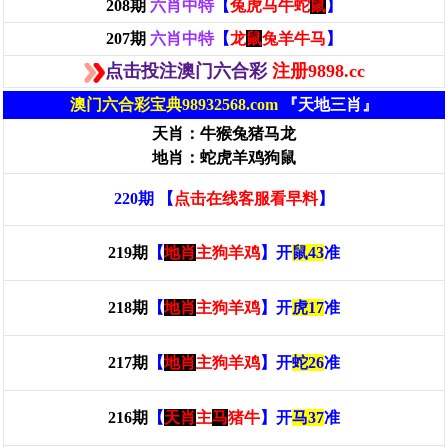
208期
六肖中特
【
兔虎马牛蛇
鼠
】
207期
六肖中特
【
龙
鼠
兔羊牛马
】
点击投注澳门六合彩
注册9898.cc
澳门六合彩宝典98932568.com
『天地三肖』
天肖：牛猴兔猪马龙
地肖：蛇虎羊鸡狗鼠
220
期 【
点击在线客服看早料
】
219期
【
地肖
主狗羊鸡
】开
鼠43
准
218期
【
地肖
主狗羊鸡
】开
虎17
准
217期
【
地肖
主狗羊鸡
】开
蛇26
准
216期
【
天肖
主
马
猪牛
】开
马37
准