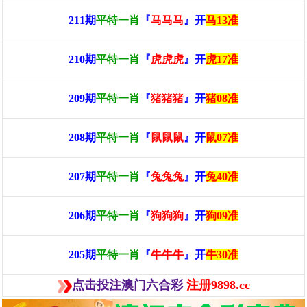
211期
平特一肖
『
马马马
』开
马13准
210期
平特一肖
『
虎虎虎
』开
虎17准
209期
平特一肖
『
猪猪猪
』开
猪08准
208期
平特一肖
『
鼠鼠鼠
』开
鼠07准
207期
平特一肖
『
兔兔兔
』开
兔40准
206期
平特一肖
『
狗狗狗
』开
狗09准
205期
平特一肖
『
牛牛牛
』开
牛30准
点击投注澳门六合彩
注册9898.cc